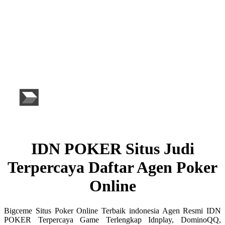
IDN POKER Situs Judi
Terpercaya Daftar Agen Poker
Online
Bigceme Situs Poker Online Terbaik indonesia Agen Resmi IDN
POKER Terpercaya Game Terlengkap Idnplay, DominoQQ,