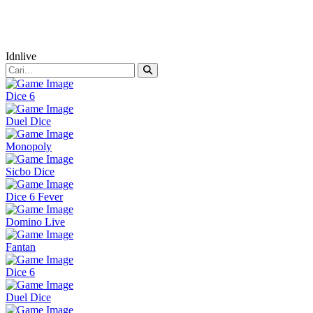
Idnlive
Dice 6
Duel Dice
Monopoly
Sicbo Dice
Dice 6 Fever
Domino Live
Fantan
Dice 6
Duel Dice