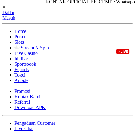
KONTAK OFFICIAL BIGCEME : Whatsapp Official 
Daftar
Masuk
Home
Poker
Slots
Stream N Spin
Live Casino
Idnlive
Sportsbook
Esports
Togel
Arcade
Promosi
Kontak Kami
Referral
Download APK
Pengaduan Customer
Live Chat