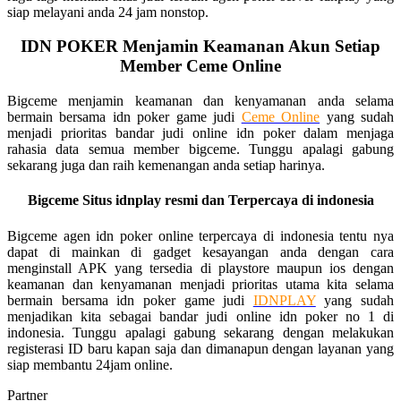
siap melayani anda 24 jam nonstop.
IDN POKER Menjamin Keamanan Akun Setiap
Member Ceme Online
Bigceme menjamin keamanan dan kenyamanan anda selama
bermain bersama idn poker game judi
Ceme Online
yang sudah
menjadi prioritas bandar judi online idn poker dalam menjaga
rahasia data semua member bigceme. Tunggu apalagi gabung
sekarang juga dan raih kemenangan anda setiap harinya.
Bigceme Situs idnplay resmi dan Terpercaya di indonesia
Bigceme agen idn poker online terpercaya di indonesia tentu nya
dapat di mainkan di gadget kesayangan anda dengan cara
menginstall APK yang tersedia di playstore maupun ios dengan
keamanan dan kenyamanan menjadi prioritas utama kita selama
bermain bersama idn poker game judi
IDNPLAY
yang sudah
menjadikan kita sebagai bandar judi online idn poker no 1 di
indonesia. Tunggu apalagi gabung sekarang dengan melakukan
registerasi ID baru kapan saja dan dimanapun dengan layanan yang
siap membantu 24jam online.
Partner