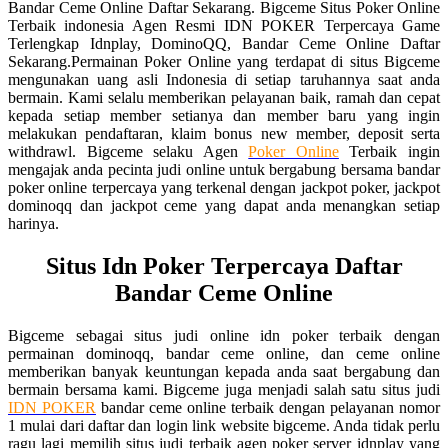
Bandar Ceme Online Daftar Sekarang. Bigceme Situs Poker Online
Terbaik indonesia Agen Resmi IDN POKER Terpercaya Game
Terlengkap Idnplay, DominoQQ, Bandar Ceme Online Daftar
Sekarang.Permainan Poker Online yang terdapat di situs Bigceme
mengunakan uang asli Indonesia di setiap taruhannya saat anda
bermain. Kami selalu memberikan pelayanan baik, ramah dan cepat
kepada setiap member setianya dan member baru yang ingin
melakukan pendaftaran, klaim bonus new member, deposit serta
withdrawl. Bigceme selaku Agen
Poker Online
Terbaik ingin
mengajak anda pecinta judi online untuk bergabung bersama bandar
poker online terpercaya yang terkenal dengan jackpot poker, jackpot
dominoqq dan jackpot ceme yang dapat anda menangkan setiap
harinya.
Situs Idn Poker Terpercaya Daftar
Bandar Ceme Online
Bigceme sebagai situs judi online idn poker terbaik dengan
permainan dominoqq, bandar ceme online, dan ceme online
memberikan banyak keuntungan kepada anda saat bergabung dan
bermain bersama kami. Bigceme juga menjadi salah satu situs judi
IDN POKER
bandar ceme online terbaik dengan pelayanan nomor
1 mulai dari daftar dan login link website bigceme. Anda tidak perlu
ragu lagi memilih situs judi terbaik agen poker server idnplay yang