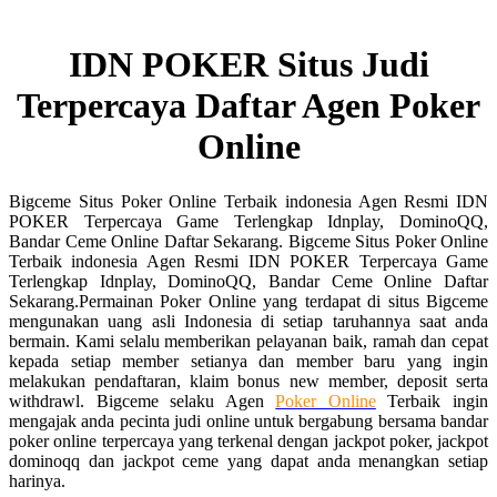
IDN POKER Situs Judi
Terpercaya Daftar Agen Poker
Online
Bigceme Situs Poker Online Terbaik indonesia Agen Resmi IDN
POKER Terpercaya Game Terlengkap Idnplay, DominoQQ,
Bandar Ceme Online Daftar Sekarang. Bigceme Situs Poker Online
Terbaik indonesia Agen Resmi IDN POKER Terpercaya Game
Terlengkap Idnplay, DominoQQ, Bandar Ceme Online Daftar
Sekarang.Permainan Poker Online yang terdapat di situs Bigceme
mengunakan uang asli Indonesia di setiap taruhannya saat anda
bermain. Kami selalu memberikan pelayanan baik, ramah dan cepat
kepada setiap member setianya dan member baru yang ingin
melakukan pendaftaran, klaim bonus new member, deposit serta
withdrawl. Bigceme selaku Agen
Poker Online
Terbaik ingin
mengajak anda pecinta judi online untuk bergabung bersama bandar
poker online terpercaya yang terkenal dengan jackpot poker, jackpot
dominoqq dan jackpot ceme yang dapat anda menangkan setiap
harinya.