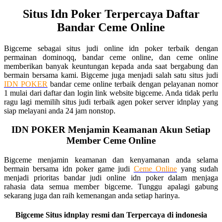
Situs Idn Poker Terpercaya Daftar
Bandar Ceme Online
Bigceme sebagai situs judi online idn poker terbaik dengan
permainan dominoqq, bandar ceme online, dan ceme online
memberikan banyak keuntungan kepada anda saat bergabung dan
bermain bersama kami. Bigceme juga menjadi salah satu situs judi
IDN POKER
bandar ceme online terbaik dengan pelayanan nomor
1 mulai dari daftar dan login link website bigceme. Anda tidak perlu
ragu lagi memilih situs judi terbaik agen poker server idnplay yang
siap melayani anda 24 jam nonstop.
IDN POKER Menjamin Keamanan Akun Setiap
Member Ceme Online
Bigceme menjamin keamanan dan kenyamanan anda selama
bermain bersama idn poker game judi
Ceme Online
yang sudah
menjadi prioritas bandar judi online idn poker dalam menjaga
rahasia data semua member bigceme. Tunggu apalagi gabung
sekarang juga dan raih kemenangan anda setiap harinya.
Bigceme Situs idnplay resmi dan Terpercaya di indonesia