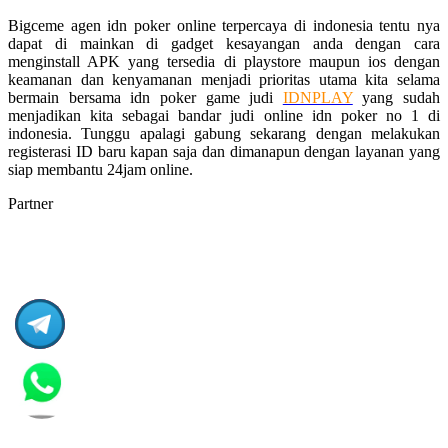
Bigceme agen idn poker online terpercaya di indonesia tentu nya
dapat di mainkan di gadget kesayangan anda dengan cara
menginstall APK yang tersedia di playstore maupun ios dengan
keamanan dan kenyamanan menjadi prioritas utama kita selama
bermain bersama idn poker game judi
IDNPLAY
yang sudah
menjadikan kita sebagai bandar judi online idn poker no 1 di
indonesia. Tunggu apalagi gabung sekarang dengan melakukan
registerasi ID baru kapan saja dan dimanapun dengan layanan yang
siap membantu 24jam online.
Partner