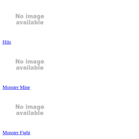
Hilo
Monster Mine
Monster Fight