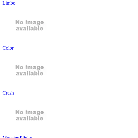
Limbo
Color
Crash
Monster Plinko