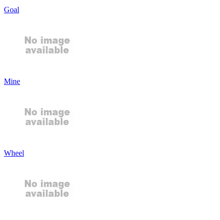
Goal
Mine
Wheel