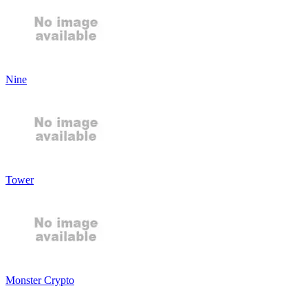
Nine
Tower
Monster Crypto