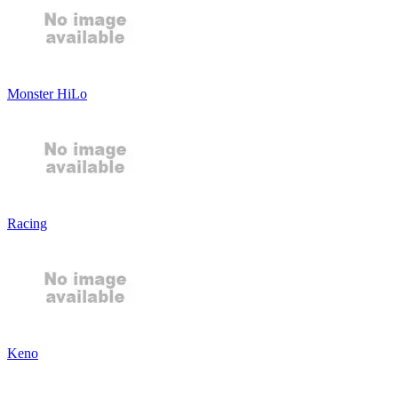
Monster HiLo
Racing
Keno