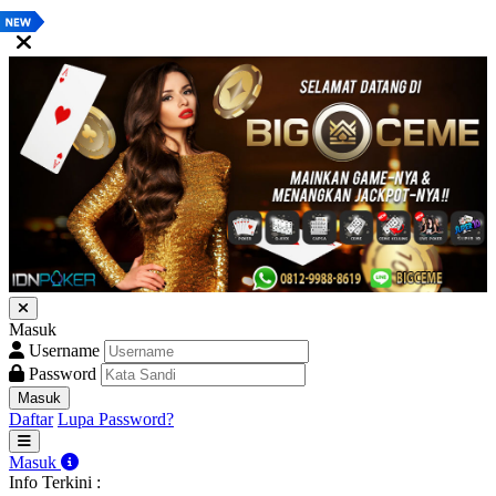
b
Masuk
Username
Password
Masuk
Daftar
Lupa Password?
Masuk
Info Terkini :